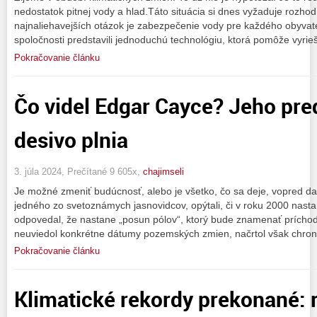
nedostatok pitnej vody a hlad.Táto situácia si dnes vyžaduje rozho
najnaliehavejších otázok je zabezpečenie vody pre každého obyvat
spoločnosti predstavili jednoduchú technológiu, ktorá pomôže vyrieš
Pokračovanie článku
Čo videl Edgar Cayce? Jeho pr
desivo plnia
3. júla 2024, Prečítané 9 605x,
chajimseli
Je možné zmeniť budúcnosť, alebo je všetko, čo sa deje, vopred 
jedného zo svetoznámych jasnovidcov, opýtali, či v roku 2000 nast
odpovedal, že nastane „posun pólov“, ktorý bude znamenať prícho
neuviedol konkrétne dátumy pozemských zmien, načrtol však chrono
Pokračovanie článku
Klimatické rekordy prekonané: 