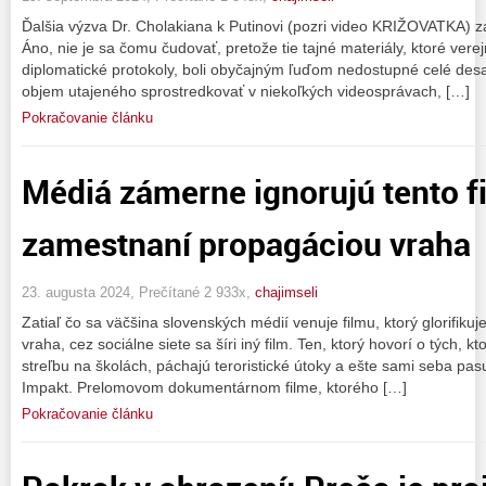
Ďalšia výzva Dr. Cholakiana k Putinovi (pozri video KRIŽOVATKA) z
Áno, nie je sa čomu čudovať, pretože tie tajné materiály, ktoré ver
diplomatické protokoly, boli obyčajným ľuďom nedostupné celé desa
objem utajeného sprostredkovať v niekoľkých videosprávach, […]
Pokračovanie článku
Médiá zámerne ignorujú tento f
zamestnaní propagáciou vraha
23. augusta 2024, Prečítané 2 933x,
chajimseli
Zatiaľ čo sa väčšina slovenských médií venuje filmu, ktorý glorifi
vraha, cez sociálne siete sa šíri iný film. Ten, ktorý hovorí o tých, kt
streľbu na školách, páchajú teroristické útoky a ešte sami seba pas
Impakt. Prelomovom dokumentárnom filme, ktorého […]
Pokračovanie článku