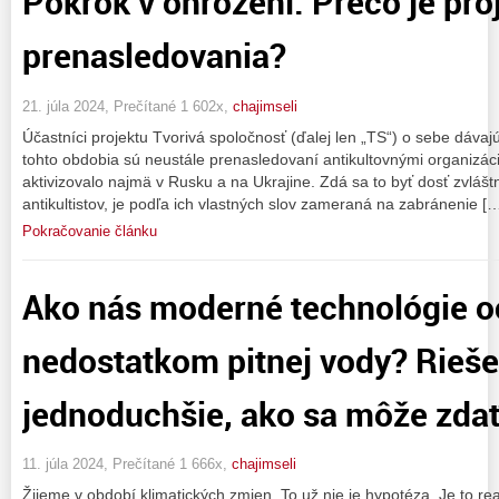
Pokrok v ohrození: Prečo je pro
prenasledovania?
21. júla 2024, Prečítané 1 602x,
chajimseli
Účastníci projektu Tvorivá spoločnosť (ďalej len „TS“) o sebe dávaj
tohto obdobia sú neustále prenasledovaní antikultovnými organizác
aktivizovalo najmä v Rusku a na Ukrajine. Zdá sa to byť dosť zvlášt
antikultistov, je podľa ich vlastných slov zameraná na zabránenie [
Pokračovanie článku
Ako nás moderné technológie o
nedostatkom pitnej vody? Rieše
jednoduchšie, ako sa môže zda
11. júla 2024, Prečítané 1 666x,
chajimseli
Žijeme v období klimatických zmien. To už nie je hypotéza. Je to rea