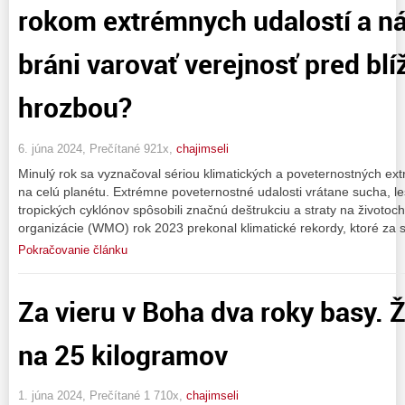
rokom extrémnych udalostí a ná
bráni varovať verejnosť pred blí
hrozbou?
6. júna 2024, Prečítané 921x,
chajimseli
Minulý rok sa vyznačoval sériou klimatických a poveternostných ext
na celú planétu. Extrémne poveternostné udalosti vrátane sucha, l
tropických cyklónov spôsobili značnú deštrukciu a straty na životoc
organizácie (WMO) rok 2023 prekonal klimatické rekordy, ktoré za 
Pokračovanie článku
Za vieru v Boha dva roky basy. 
na 25 kilogramov
1. júna 2024, Prečítané 1 710x,
chajimseli