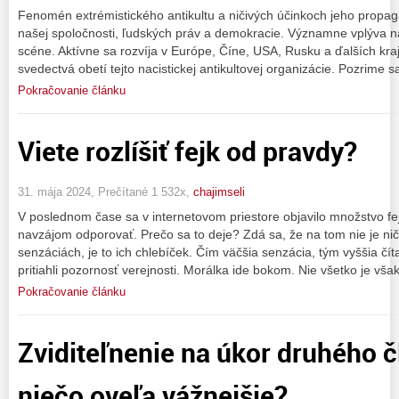
Fenomén extrémistického antikultu a ničivých účinkoch jeho propag
našej spoločnosti, ľudských práv a demokracie. Významne vplýva na 
scéne. Aktívne sa rozvíja v Európe, Číne, USA, Rusku a ďalších kra
svedectvá obetí tejto nacistickej antikultovej organizácie. Pozrime s
Pokračovanie článku
Viete rozlíšiť fejk od pravdy?
31. mája 2024, Prečítané 1 532x,
chajimseli
V poslednom čase sa v internetovom priestore objavilo množstvo fe
navzájom odporovať. Prečo sa to deje? Zdá sa, že na tom nie je nič
senzáciách, je to ich chlebíček. Čím väčšia senzácia, tým vyššia čít
pritiahli pozornosť verejnosti. Morálka ide bokom. Nie všetko je vša
Pokračovanie článku
Zviditeľnenie na úkor druhého 
niečo oveľa vážnejšie?