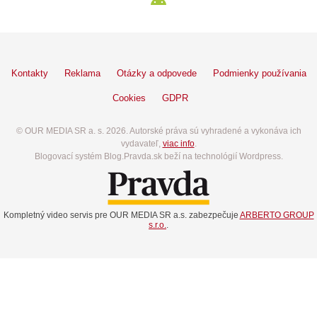
Kontakty
Reklama
Otázky a odpovede
Podmienky používania
Cookies
GDPR
© OUR MEDIA SR a. s. 2026. Autorské práva sú vyhradené a vykonáva ich
vydavateľ,
viac info
.
Blogovací systém Blog.Pravda.sk beží na technológií Wordpress.
Kompletný video servis pre OUR MEDIA SR a.s. zabezpečuje
ARBERTO GROUP
s.r.o.
.