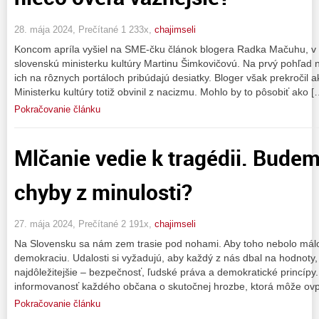
28. mája 2024, Prečítané 1 233x,
chajimseli
Koncom apríla vyšiel na SME-čku článok blogera Radka Mačuhu, v k
slovenskú ministerku kultúry Martinu Šimkovičovú. Na prvý pohľad
ich na rôznych portáloch pribúdajú desiatky. Bloger však prekročil a
Ministerku kultúry totiž obvinil z nacizmu. Mohlo by to pôsobiť ako [
Pokračovanie článku
Mlčanie vedie k tragédii. Bude
chyby z minulosti?
27. mája 2024, Prečítané 2 191x,
chajimseli
Na Slovensku sa nám zem trasie pod nohami. Aby toho nebolo málo
demokraciu. Udalosti si vyžadujú, aby každý z nás dbal na hodnoty
najdôležitejšie – bezpečnosť, ľudské práva a demokratické princípy
informovanosť každého občana o skutočnej hrozbe, ktorá môže ovpl
Pokračovanie článku