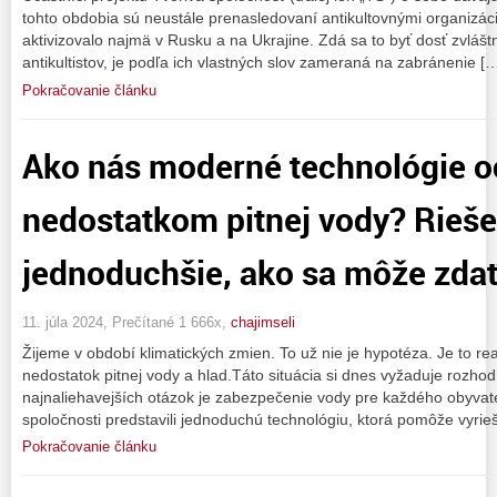
tohto obdobia sú neustále prenasledovaní antikultovnými organizác
aktivizovalo najmä v Rusku a na Ukrajine. Zdá sa to byť dosť zvlášt
antikultistov, je podľa ich vlastných slov zameraná na zabránenie [
Pokračovanie článku
Ako nás moderné technológie o
nedostatkom pitnej vody? Rieše
jednoduchšie, ako sa môže zda
11. júla 2024, Prečítané 1 666x,
chajimseli
Žijeme v období klimatických zmien. To už nie je hypotéza. Je to rea
nedostatok pitnej vody a hlad.Táto situácia si dnes vyžaduje rozho
najnaliehavejších otázok je zabezpečenie vody pre každého obyvat
spoločnosti predstavili jednoduchú technológiu, ktorá pomôže vyrieš
Pokračovanie článku