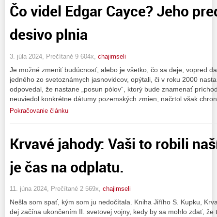
Čo videl Edgar Cayce? Jeho pr
desivo plnia
3. júla 2024, Prečítané 9 604x,
chajimseli
Je možné zmeniť budúcnosť, alebo je všetko, čo sa deje, vopred 
jedného zo svetoznámych jasnovidcov, opýtali, či v roku 2000 nast
odpovedal, že nastane „posun pólov“, ktorý bude znamenať prícho
neuviedol konkrétne dátumy pozemských zmien, načrtol však chrono
Pokračovanie článku
Krvavé jahody: Vaši to robili na
je čas na odplatu.
11. júna 2024, Prečítané 2 569x,
chajimseli
Nešla som spať, kým som ju nedočítala. Kniha Jiřího S. Kupku, Krva
dej začína ukončením II. svetovej vojny, kedy by sa mohlo zdať, že t