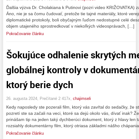
Ďalšia výzva Dr. Cholakiana k Putinovi (pozri video KRIŽOVATKA) z
Áno, nie je sa čomu čudovať, pretože tie tajné materiály, ktoré ver
diplomatické protokoly, boli obyčajným ľuďom nedostupné celé desa
objem utajeného sprostredkovať v niekoľkých videosprávach, […]
Pokračovanie článku
Šokujúce odhalenie skrytých 
globálnej kontroly v dokumentá
ktorý berie dych
26. augusta 2024, Prečítané 2 417x,
chajimseli
Kedy naposledy ste pozerali film, ktorý vás zavŕtal do sedačky, že 
pozretí ste sa začali na veci, ktoré sa dejú okolo vás, dívať inak?
prinášam tip na jeden taký dychberúci dokument, ktorý z hlavy len
rozsiahly dokumentárny film, ktorý otriasa základmi nášho chápan
Pokračovanie článku