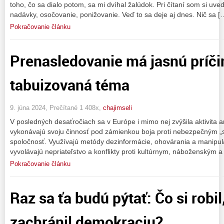
toho, čo sa dialo potom, sa mi dvíhal žalúdok. Pri čítaní som si uve
nadávky, osočovanie, ponižovanie. Veď to sa deje aj dnes. Nič sa [
Pokračovanie článku
Prenasledovanie má jasnú príči
tabuizovaná téma
9. júna 2024, Prečítané 1 408x,
chajimseli
V posledných desaťročiach sa v Európe i mimo nej zvýšila aktivita an
vykonávajú svoju činnosť pod zámienkou boja proti nebezpečným „s
spoločnosť. Využívajú metódy dezinformácie, ohovárania a manipulá
vyvolávajú nepriateľstvo a konflikty proti kultúrnym, náboženským a
Pokračovanie článku
Raz sa ťa budú pýtať: Čo si robil
zachránil demokraciu?