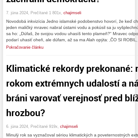
7. júna 2024, Prečítané 1 801x,
chajimseli
Novodobá inkvizícia Jedno islamské podobenstvo hovorí, že keď ch
jeden maličký mravec nabral ústami vodu a pokúsil sa ju vyšplechnú
sa ho: „Dúfaš, že svojou vodou uhasíš tento plameň?“ Mravec odpo
podarí uhasiť oheň, ale dúfam, až sa ma Alah opýta: ‚ČO SI ROBIL,
Pokračovanie článku
Klimatické rekordy prekonané: 
rokom extrémnych udalostí a ná
bráni varovať verejnosť pred blí
hrozbou?
6. júna 2024, Prečítané 919x,
chajimseli
Minulý rok sa vyznačoval sériou klimatických a poveternostných ext