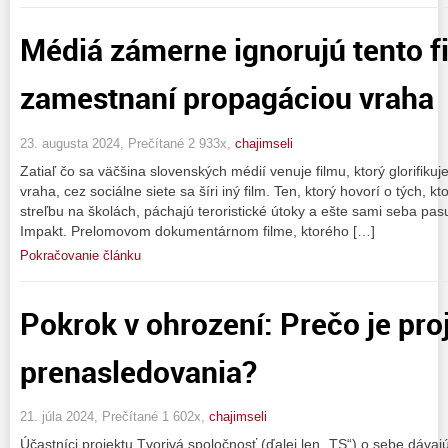
Médiá zámerne ignorujú tento f
zamestnaní propagáciou vraha
23. augusta 2024, Prečítané 2 933x,
chajimseli
Zatiaľ čo sa väčšina slovenských médií venuje filmu, ktorý glorifi
vraha, cez sociálne siete sa šíri iný film. Ten, ktorý hovorí o tých, kt
streľbu na školách, páchajú teroristické útoky a ešte sami seba pas
Impakt. Prelomovom dokumentárnom filme, ktorého […]
Pokračovanie článku
Pokrok v ohrození: Prečo je pro
prenasledovania?
21. júla 2024, Prečítané 1 602x,
chajimseli
Účastníci projektu Tvorivá spoločnosť (ďalej len „TS“) o sebe dávaj