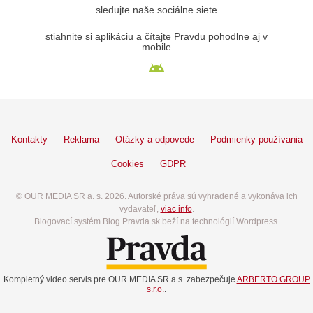
sledujte naše sociálne siete
stiahnite si aplikáciu a čítajte Pravdu pohodlne aj v
mobile
Kontakty
Reklama
Otázky a odpovede
Podmienky používania
Cookies
GDPR
© OUR MEDIA SR a. s. 2026. Autorské práva sú vyhradené a vykonáva ich
vydavateľ,
viac info
.
Blogovací systém Blog.Pravda.sk beží na technológií Wordpress.
Kompletný video servis pre OUR MEDIA SR a.s. zabezpečuje
ARBERTO GROUP
s.r.o.
.