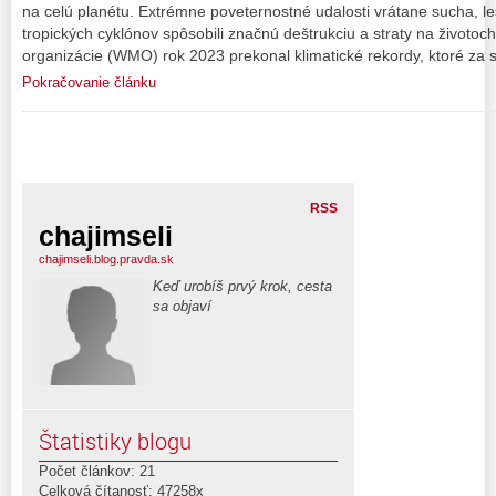
na celú planétu. Extrémne poveternostné udalosti vrátane sucha, l
tropických cyklónov spôsobili značnú deštrukciu a straty na životoc
organizácie (WMO) rok 2023 prekonal klimatické rekordy, ktoré za 
Pokračovanie článku
RSS
chajimseli
chajimseli.blog.pravda.sk
Keď urobíš prvý krok, cesta
sa objaví
Štatistiky blogu
Počet článkov: 21
Celková čítanosť: 47258x